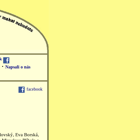
ok
·
Napsali o nás
facebook
hlovský, Eva Borská,