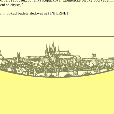
Robert Papoušek, Johanka Kopačková, Ltoměřické Šlapky pod vedením 
ní se chystají.
první, pokud budete sledovat náš INFERNET!