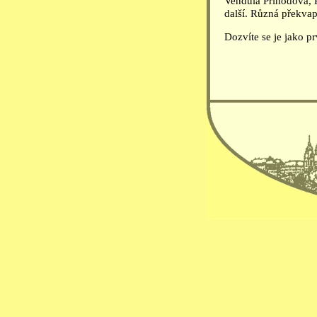
Vendula Příhodová, 
další. Různá překvape
Dozvíte se je jako 