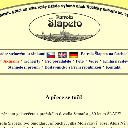
odce webovými stránkami
Patrola Šlapeto na facebo
·
·
·
·
·
·
Aktuálně
Koncerty
Pro pořadatele
Foto
Video
Kniha návštěv
·
·
Stáhněte si prosím
Dostaveníčko s První republikou
Kontakt
A přece se točí!
í záznam galavečera z pražského divadla Semafor „30 let to ŠLAPE!“
rola Šlapeto, Ivo Šmoldas, Jiří Suchý, Jitka Molavcová, Josef Alois Ná